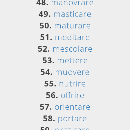
48.
manovrare
49.
masticare
50.
maturare
51.
meditare
52.
mescolare
53.
mettere
54.
muovere
55.
nutrire
56.
offrire
57.
orientare
58.
portare
59.
praticare