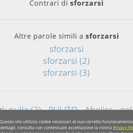
Contrari di
sforzarsi
Altre parole simili a
sforzarsi
sforzarsi
sforzarsi (2)
sforzarsi (3)
gi:
nulla (2)
PULITO
Abolire
gol
Questo sito utilizza cookie necessari al suo corretto funzionamento
 dettagli, consulta con contestuale accettazione la nostra
Home
|
Privacy & Cookies
Privacy Po