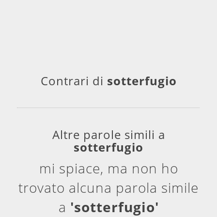
Contrari di
sotterfugio
Altre parole simili a
sotterfugio
mi spiace, ma non ho
trovato alcuna parola simile
a
'sotterfugio'