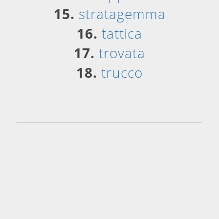
15.
stratagemma
16.
tattica
17.
trovata
18.
trucco