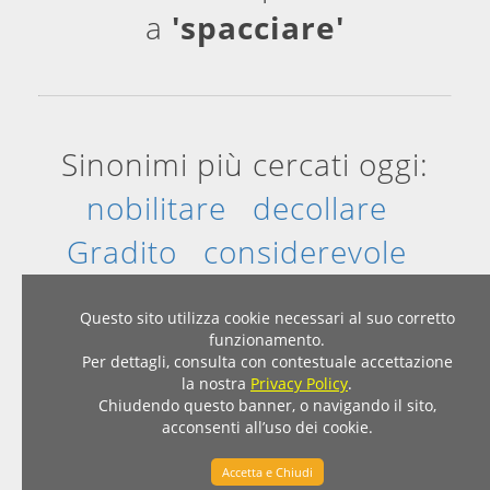
a
'spacciare'
Sinonimi più cercati oggi:
nobilitare
decollare
Gradito
considerevole
sommità
sbalorditivo
Questo sito utilizza cookie necessari al suo corretto
funzionamento.
Per dettagli, consulta con contestuale accettazione
Home
|
Privacy & Cookies
la nostra
Privacy Policy
.
© 2007 - 2026 - Dizionario Sinonimi Contrari
Chiudendo questo banner, o navigando il sito,
acconsenti all’uso dei cookie.
sinonimicontrari.com
Accetta e Chiudi