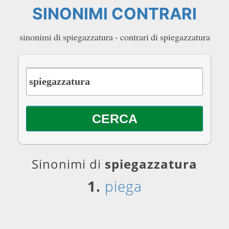
SINONIMI CONTRARI
sinonimi di spiegazzatura - contrari di spiegazzatura
Sinonimi di
spiegazzatura
1.
piega