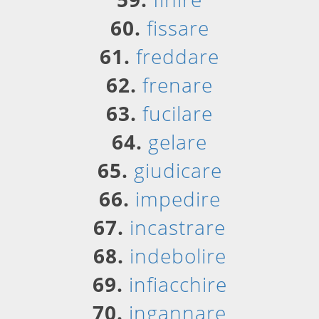
60.
fissare
61.
freddare
62.
frenare
63.
fucilare
64.
gelare
65.
giudicare
66.
impedire
67.
incastrare
68.
indebolire
69.
infiacchire
70.
ingannare