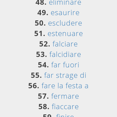
48.
eliminare
49.
esaurire
50.
escludere
51.
estenuare
52.
falciare
53.
falcidiare
54.
far fuori
55.
far strage di
56.
fare la festa a
57.
fermare
58.
fiaccare
59.
finire