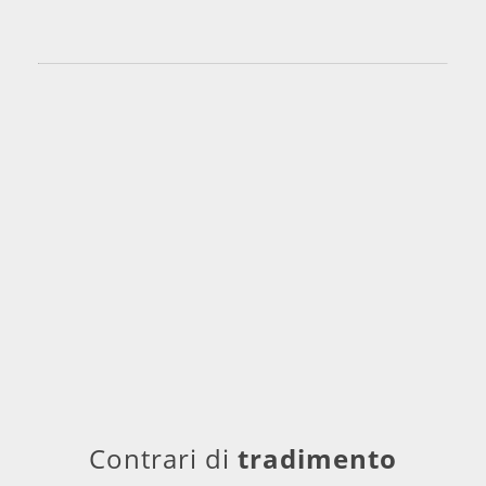
Contrari di
tradimento