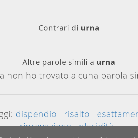
Contrari di
urna
Altre parole simili a
urna
a non ho trovato alcuna parola s
ggi:
dispendio
risalto
esattame
riprovazione
placidità