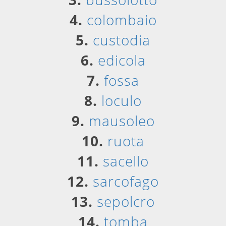
4.
colombaio
5.
custodia
6.
edicola
7.
fossa
8.
loculo
9.
mausoleo
10.
ruota
11.
sacello
12.
sarcofago
13.
sepolcro
14.
tomba