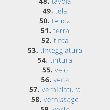
48.
tavola
49.
tela
50.
tenda
51.
terra
52.
tinta
53.
tinteggiatura
54.
tintura
55.
velo
56.
vena
57.
verniciatura
58.
vernissage
59.
veste