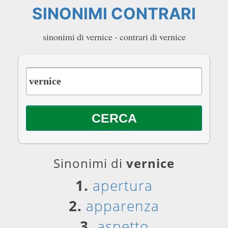
SINONIMI CONTRARI
sinonimi di vernice - contrari di vernice
Sinonimi di
vernice
1.
apertura
2.
apparenza
3.
aspetto