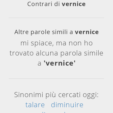
Contrari di
vernice
Altre parole simili a
vernice
mi spiace, ma non ho
trovato alcuna parola simile
a
'vernice'
Sinonimi più cercati oggi:
talare
diminuire