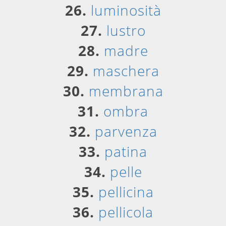
26.
luminosità
27.
lustro
28.
madre
29.
maschera
30.
membrana
31.
ombra
32.
parvenza
33.
patina
34.
pelle
35.
pellicina
36.
pellicola