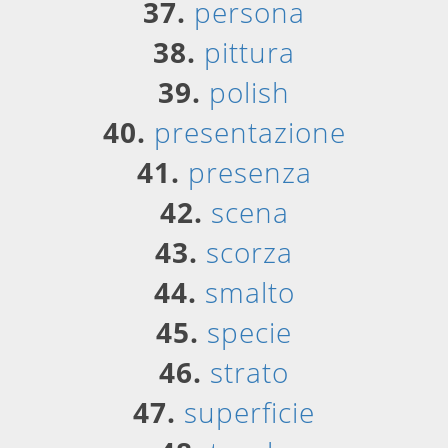
37.
persona
38.
pittura
39.
polish
40.
presentazione
41.
presenza
42.
scena
43.
scorza
44.
smalto
45.
specie
46.
strato
47.
superficie