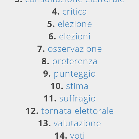
4.
critica
5.
elezione
6.
elezioni
7.
osservazione
8.
preferenza
9.
punteggio
10.
stima
11.
suffragio
12.
tornata elettorale
13.
valutazione
14.
voti