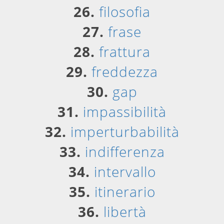
26.
filosofia
27.
frase
28.
frattura
29.
freddezza
30.
gap
31.
impassibilità
32.
imperturbabilità
33.
indifferenza
34.
intervallo
35.
itinerario
36.
libertà