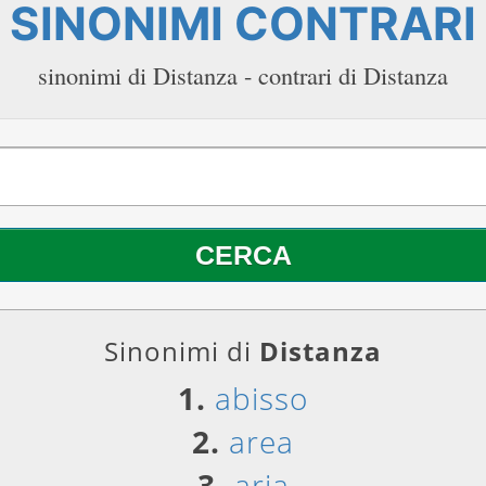
SINONIMI CONTRARI
sinonimi di Distanza - contrari di Distanza
Sinonimi di
Distanza
1.
abisso
2.
area
3.
aria