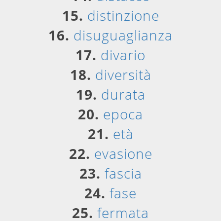
15.
distinzione
16.
disuguaglianza
17.
divario
18.
diversità
19.
durata
20.
epoca
21.
età
22.
evasione
23.
fascia
24.
fase
25.
fermata