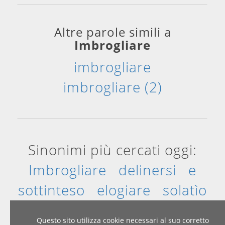
Altre parole simili a
Imbrogliare
imbrogliare
imbrogliare (2)
Sinonimi più cercati oggi:
Imbrogliare
delinersi
e
sottinteso
elogiare
solatìo
rubizzo
Questo sito utilizza cookie necessari al suo corretto