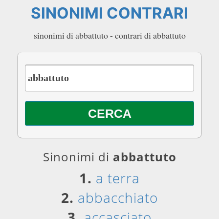
SINONIMI CONTRARI
sinonimi di abbattuto - contrari di abbattuto
Sinonimi di
abbattuto
1.
a terra
2.
abbacchiato
3.
accasciato