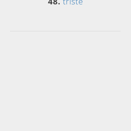
48.
triste