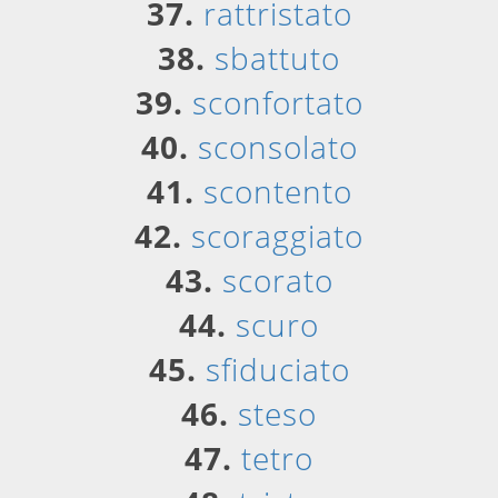
37.
rattristato
38.
sbattuto
39.
sconfortato
40.
sconsolato
41.
scontento
42.
scoraggiato
43.
scorato
44.
scuro
45.
sfiduciato
46.
steso
47.
tetro