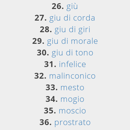
26.
giù
27.
giu di corda
28.
giu di giri
29.
giu di morale
30.
giu di tono
31.
infelice
32.
malinconico
33.
mesto
34.
mogio
35.
moscio
36.
prostrato