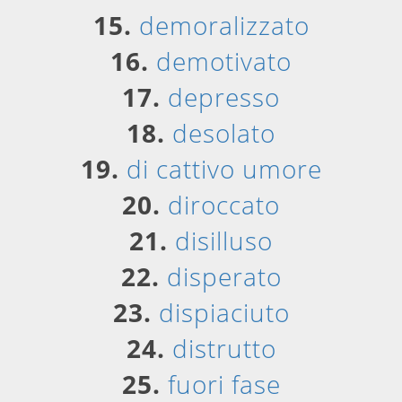
15.
demoralizzato
16.
demotivato
17.
depresso
18.
desolato
19.
di cattivo umore
20.
diroccato
21.
disilluso
22.
disperato
23.
dispiaciuto
24.
distrutto
25.
fuori fase