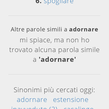
6.
spogliare
Altre parole simili a
adornare
mi spiace, ma non ho
trovato alcuna parola simile
a
'adornare'
Sinonimi più cercati oggi:
adornare
estensione