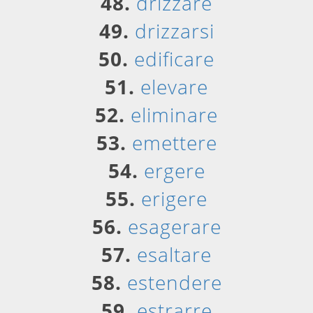
48.
drizzare
49.
drizzarsi
50.
edificare
51.
elevare
52.
eliminare
53.
emettere
54.
ergere
55.
erigere
56.
esagerare
57.
esaltare
58.
estendere
59.
estrarre