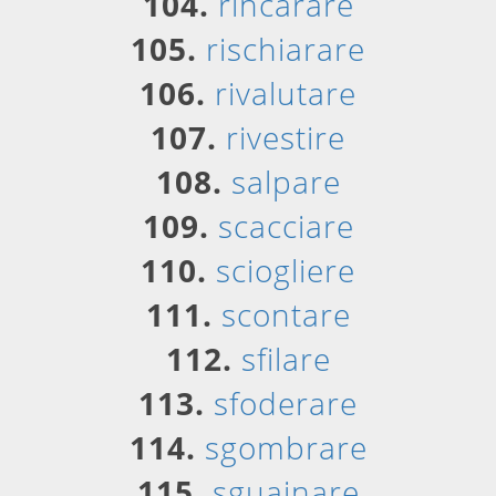
104.
rincarare
105.
rischiarare
106.
rivalutare
107.
rivestire
108.
salpare
109.
scacciare
110.
sciogliere
111.
scontare
112.
sfilare
113.
sfoderare
114.
sgombrare
115.
sguainare