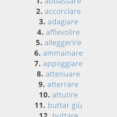
1.
abbassare
2.
accorciare
3.
adagiare
4.
affievolire
5.
alleggerire
6.
ammainare
7.
appoggiare
8.
attenuare
9.
atterrare
10.
attutire
11.
buttar giù
12.
buttare