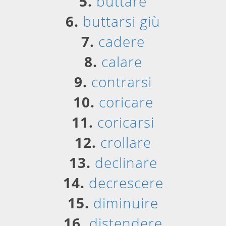
5.
buttare
6.
buttarsi giù
7.
cadere
8.
calare
9.
contrarsi
10.
coricare
11.
coricarsi
12.
crollare
13.
declinare
14.
decrescere
15.
diminuire
16.
distendere