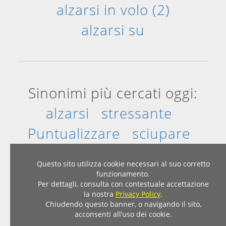
alzarsi in volo (2)
alzarsi su
Sinonimi più cercati oggi:
alzarsi
stressante
Puntualizzare
sciupare
munificienza
buca
Questo sito utilizza cookie necessari al suo corretto
funzionamento.
Per dettagli, consulta con contestuale accettazione
Home
|
Privacy & Cookies
la nostra
Privacy Policy
.
© 2007 - 2026 - Dizionario Sinonimi Contrari
Chiudendo questo banner, o navigando il sito,
acconsenti all’uso dei cookie.
sinonimicontrari.com