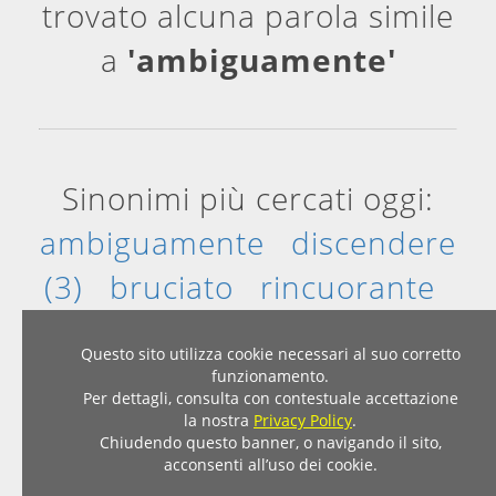
trovato alcuna parola simile
a
'ambiguamente'
Sinonimi più cercati oggi:
ambiguamente
discendere
(3)
bruciato
rincuorante
vente
Crepato
Questo sito utilizza cookie necessari al suo corretto
funzionamento.
Per dettagli, consulta con contestuale accettazione
Home
|
Privacy & Cookies
la nostra
Privacy Policy
.
© 2007 - 2026 - Dizionario Sinonimi Contrari
Chiudendo questo banner, o navigando il sito,
acconsenti all’uso dei cookie.
sinonimicontrari.com