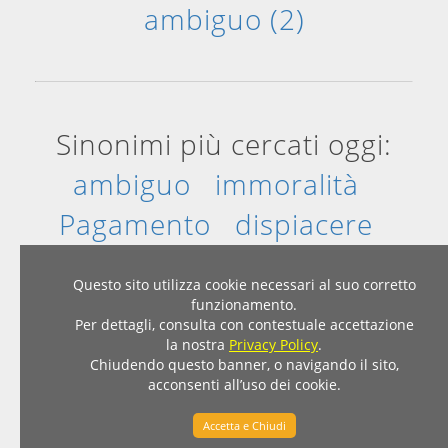
ambiguo (2)
Sinonimi più cercati oggi:
ambiguo
immoralità
Pagamento
dispiacere
giovane
divisione
Questo sito utilizza cookie necessari al suo corretto
funzionamento.
Per dettagli, consulta con contestuale accettazione
Home
|
Privacy & Cookies
la nostra
Privacy Policy
.
© 2007 - 2026 - Dizionario Sinonimi Contrari
Chiudendo questo banner, o navigando il sito,
acconsenti all’uso dei cookie.
sinonimicontrari.com
Accetta e Chiudi