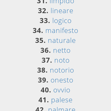
31.
limpido
32.
lineare
33.
logico
34.
manifesto
35.
naturale
36.
netto
37.
noto
38.
notorio
39.
onesto
40.
ovvio
41.
palese
42.
palmare