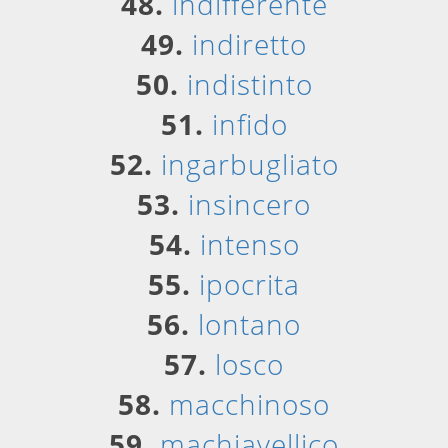
48.
indifferente
49.
indiretto
50.
indistinto
51.
infido
52.
ingarbugliato
53.
insincero
54.
intenso
55.
ipocrita
56.
lontano
57.
losco
58.
macchinoso
59.
machiavellico