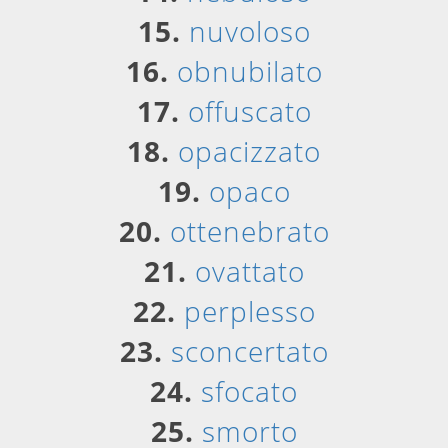
15.
nuvoloso
16.
obnubilato
17.
offuscato
18.
opacizzato
19.
opaco
20.
ottenebrato
21.
ovattato
22.
perplesso
23.
sconcertato
24.
sfocato
25.
smorto