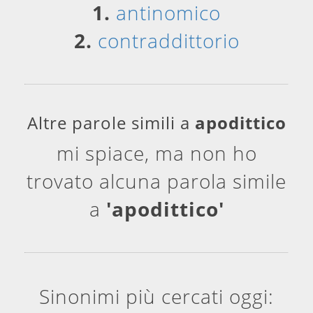
1.
antinomico
2.
contraddittorio
Altre parole simili a
apodittico
mi spiace, ma non ho
trovato alcuna parola simile
a
'apodittico'
Sinonimi più cercati oggi: