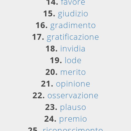
14.
favore
15.
giudizio
16.
gradimento
17.
gratificazione
18.
invidia
19.
lode
20.
merito
21.
opinione
22.
osservazione
23.
plauso
24.
premio
25.
riconoscimento