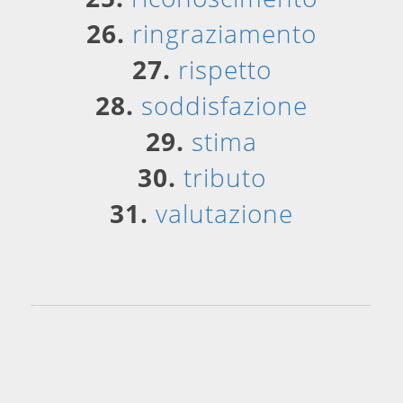
26.
ringraziamento
27.
rispetto
28.
soddisfazione
29.
stima
30.
tributo
31.
valutazione