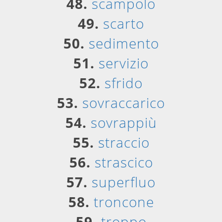
48.
scampolo
49.
scarto
50.
sedimento
51.
servizio
52.
sfrido
53.
sovraccarico
54.
sovrappiù
55.
straccio
56.
strascico
57.
superfluo
58.
troncone
59.
troppo