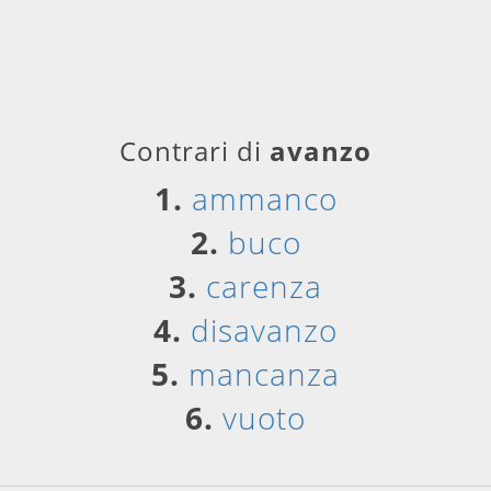
Contrari di
avanzo
1.
ammanco
2.
buco
3.
carenza
4.
disavanzo
5.
mancanza
6.
vuoto