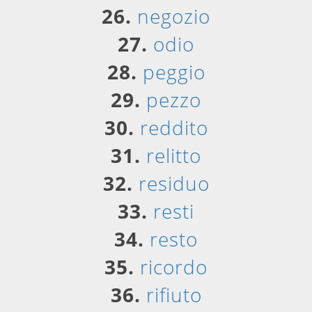
26.
negozio
27.
odio
28.
peggio
29.
pezzo
30.
reddito
31.
relitto
32.
residuo
33.
resti
34.
resto
35.
ricordo
36.
rifiuto