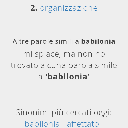
2.
organizzazione
Altre parole simili a
babilonia
mi spiace, ma non ho
trovato alcuna parola simile
a
'babilonia'
Sinonimi più cercati oggi:
babilonia
affettato