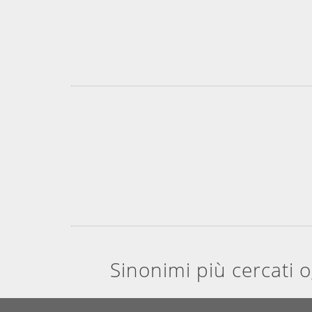
Sinonimi più cercati 