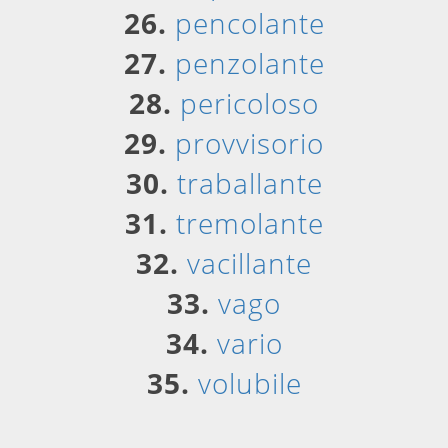
26.
pencolante
27.
penzolante
28.
pericoloso
29.
provvisorio
30.
traballante
31.
tremolante
32.
vacillante
33.
vago
34.
vario
35.
volubile