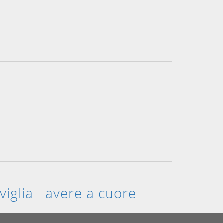
iglia
avere a cuore