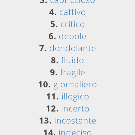
4.
cattivo
5.
critico
6.
debole
7.
dondolante
8.
fluido
9.
fragile
10.
giornaliero
11.
illogico
12.
incerto
13.
incostante
14.
indeciso