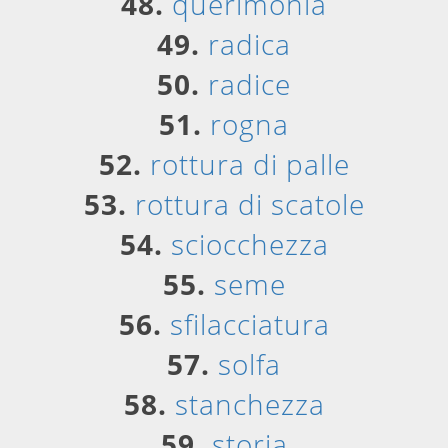
48.
querimonia
49.
radica
50.
radice
51.
rogna
52.
rottura di palle
53.
rottura di scatole
54.
sciocchezza
55.
seme
56.
sfilacciatura
57.
solfa
58.
stanchezza
59.
storia