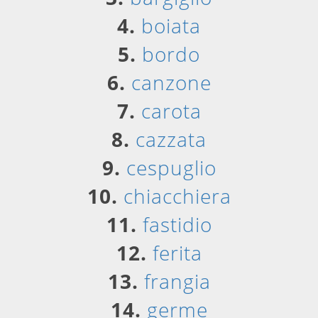
4.
boiata
5.
bordo
6.
canzone
7.
carota
8.
cazzata
9.
cespuglio
10.
chiacchiera
11.
fastidio
12.
ferita
13.
frangia
14.
germe