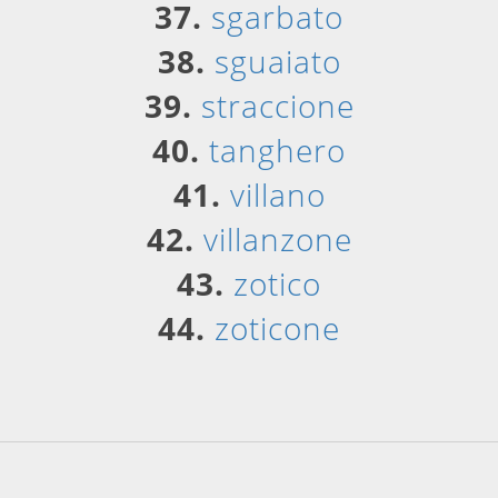
37.
sgarbato
38.
sguaiato
39.
straccione
40.
tanghero
41.
villano
42.
villanzone
43.
zotico
44.
zoticone