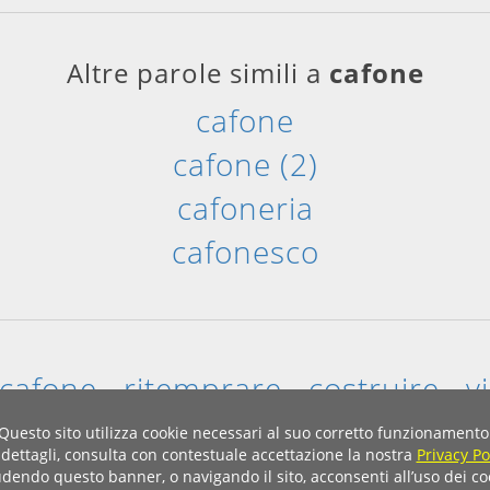
Altre parole simili a
cafone
cafone
cafone (2)
cafoneria
cafonesco
cafone
ritemprare
costruire
v
Questo sito utilizza cookie necessari al suo corretto funzionamento
 dettagli, consulta con contestuale accettazione la nostra
Home
|
Privacy & Cookies
Privacy Po
dendo questo banner, o navigando il sito, acconsenti all’uso dei co