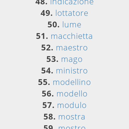
48.
indicazione
49.
lottatore
50.
lume
51.
macchietta
52.
maestro
53.
mago
54.
ministro
55.
modellino
56.
modello
57.
modulo
58.
mostra
59.
mostro