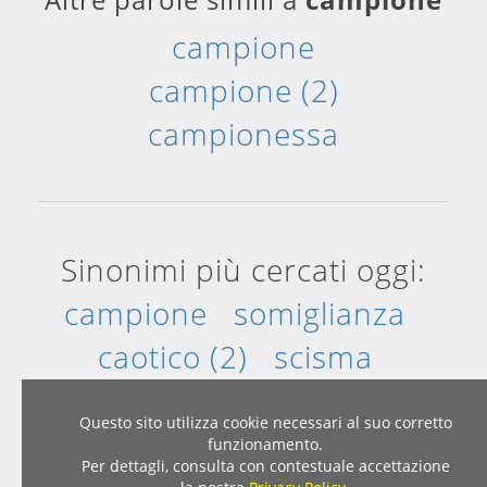
campione
campione (2)
campionessa
Sinonimi più cercati oggi:
campione
somiglianza
caotico (2)
scisma
certezza
invitante
Questo sito utilizza cookie necessari al suo corretto
funzionamento.
Per dettagli, consulta con contestuale accettazione
Home
|
Privacy & Cookies