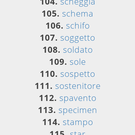
104.
scheggia
105.
schema
106.
schifo
107.
soggetto
108.
soldato
109.
sole
110.
sospetto
111.
sostenitore
112.
spavento
113.
specimen
114.
stampo
115.
star