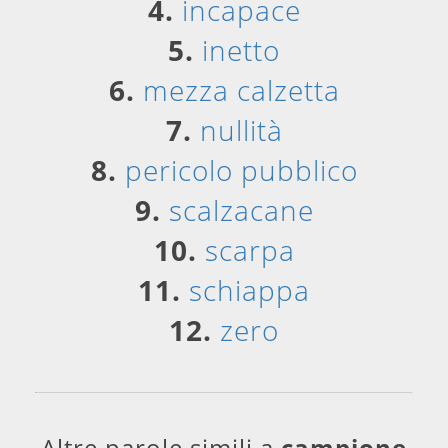
4.
incapace
5.
inetto
6.
mezza calzetta
7.
nullità
8.
pericolo pubblico
9.
scalzacane
10.
scarpa
11.
schiappa
12.
zero
Altre parole simili a
campione