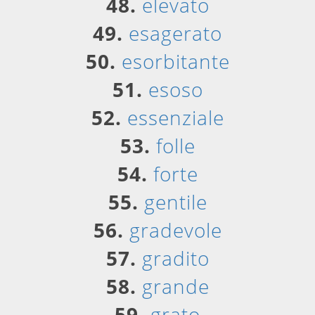
48.
elevato
49.
esagerato
50.
esorbitante
51.
esoso
52.
essenziale
53.
folle
54.
forte
55.
gentile
56.
gradevole
57.
gradito
58.
grande
59.
grato