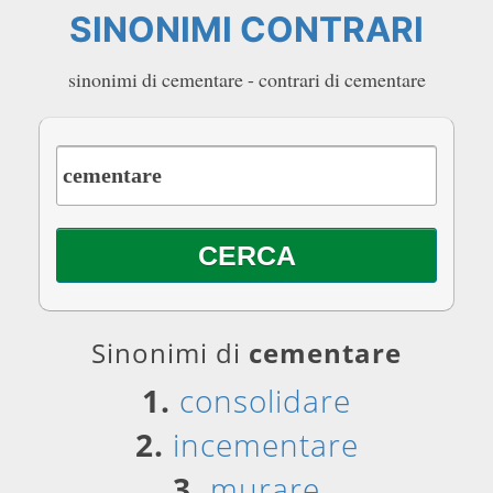
SINONIMI CONTRARI
sinonimi di cementare - contrari di cementare
Sinonimi di
cementare
1.
consolidare
2.
incementare
3.
murare