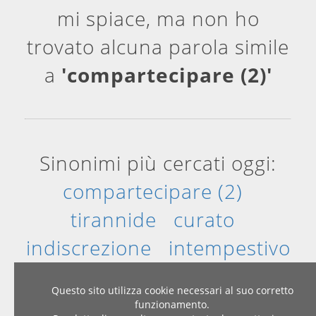
mi spiace, ma non ho
trovato alcuna parola simile
a
'compartecipare (2)'
Sinonimi più cercati oggi:
compartecipare (2)
tirannide
curato
indiscrezione
intempestivo
Vischioso
Questo sito utilizza cookie necessari al suo corretto
funzionamento.