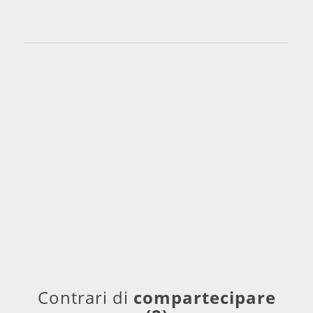
Contrari di
compartecipare