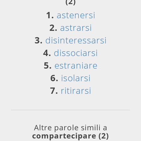
(2)
1.
astenersi
2.
astrarsi
3.
disinteressarsi
4.
dissociarsi
5.
estraniare
6.
isolarsi
7.
ritirarsi
Altre parole simili a
compartecipare (2)