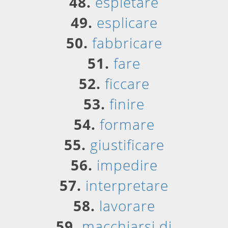
48.
espletare
49.
esplicare
50.
fabbricare
51.
fare
52.
ficcare
53.
finire
54.
formare
55.
giustificare
56.
impedire
57.
interpretare
58.
lavorare
59.
macchiarsi di