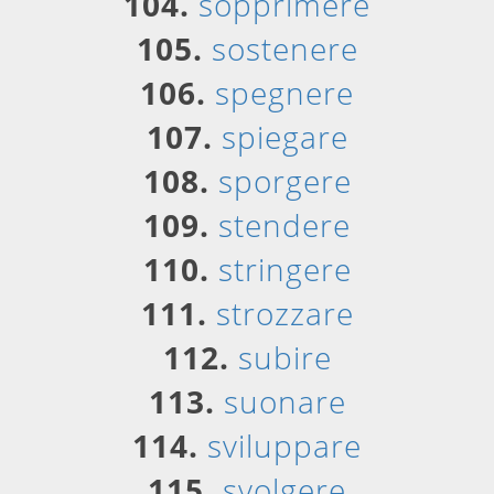
104.
sopprimere
105.
sostenere
106.
spegnere
107.
spiegare
108.
sporgere
109.
stendere
110.
stringere
111.
strozzare
112.
subire
113.
suonare
114.
sviluppare
115.
svolgere