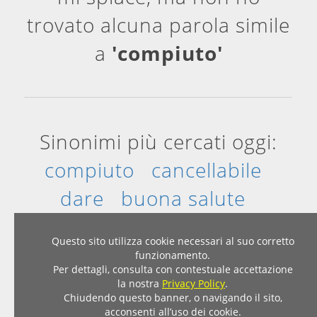
trovato alcuna parola simile
a
'compiuto'
Sinonimi più cercati oggi:
compiuto
cancellabile
dare
buona salute
Memoria
recuperare
Questo sito utilizza cookie necessari al suo corretto
funzionamento.
Per dettagli, consulta con contestuale accettazione
Home
|
Privacy & Cookies
la nostra
Privacy Policy
.
© 2007 - 2026 - Dizionario Sinonimi Contrari
Chiudendo questo banner, o navigando il sito,
acconsenti all’uso dei cookie.