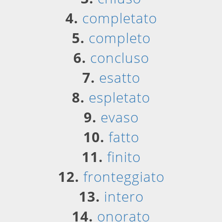
4.
completato
5.
completo
6.
concluso
7.
esatto
8.
espletato
9.
evaso
10.
fatto
11.
finito
12.
fronteggiato
13.
intero
14.
onorato