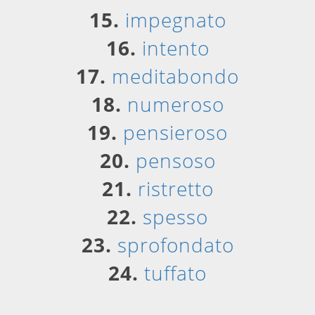
15.
impegnato
16.
intento
17.
meditabondo
18.
numeroso
19.
pensieroso
20.
pensoso
21.
ristretto
22.
spesso
23.
sprofondato
24.
tuffato