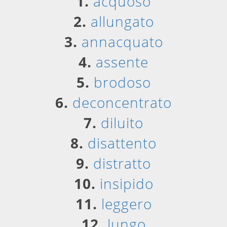
1.
acquoso
2.
allungato
3.
annacquato
4.
assente
5.
brodoso
6.
deconcentrato
7.
diluito
8.
disattento
9.
distratto
10.
insipido
11.
leggero
12.
lungo