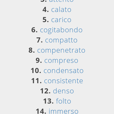
4.
calato
5.
carico
6.
cogitabondo
7.
compatto
8.
compenetrato
9.
compreso
10.
condensato
11.
consistente
12.
denso
13.
folto
14.
immerso