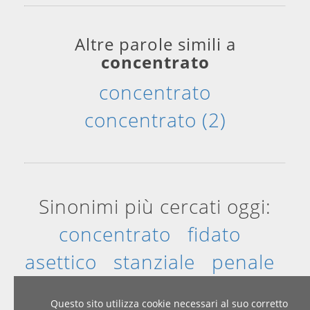
Altre parole simili a
concentrato
concentrato
concentrato (2)
Sinonimi più cercati oggi:
concentrato
fidato
asettico
stanziale
penale
imitare
Questo sito utilizza cookie necessari al suo corretto