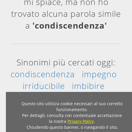
mi spiace, ma non ho
trovato alcuna parola simile
a
'condiscendenza'
Sinonimi più cercati oggi:
condiscendenza
impegno
irriducibile
imbibire
grazia
asimmetria
Questo sito utilizza cookie necessari al suo corretto
funzionamento.
Per dettagli, consulta con contestuale accettazione
Home
|
Privacy & Cookies
la nostra
Privacy Policy
.
© 2007 - 2026 - Dizionario Sinonimi Contrari
Chiudendo questo banner, o navigando il sito,