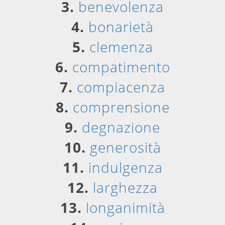
3.
benevolenza
4.
bonarietà
5.
clemenza
6.
compatimento
7.
compiacenza
8.
comprensione
9.
degnazione
10.
generosità
11.
indulgenza
12.
larghezza
13.
longanimità