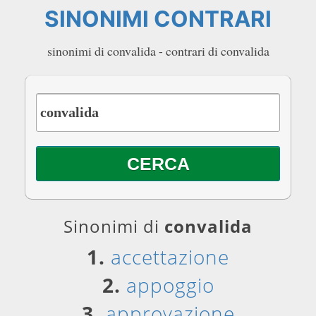
SINONIMI CONTRARI
sinonimi di convalida - contrari di convalida
Sinonimi di
convalida
1.
accettazione
2.
appoggio
3.
approvazione