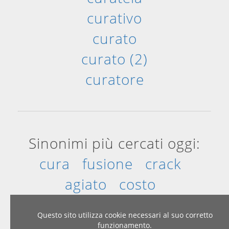
curativo
curato
curato (2)
curatore
Sinonimi più cercati oggi:
cura
fusione
crack
agiato
costo
extraterrestre
Questo sito utilizza cookie necessari al suo corretto
funzionamento.