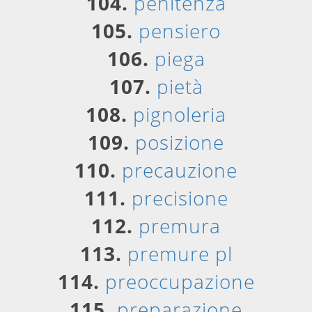
104.
penitenza
105.
pensiero
106.
piega
107.
pietà
108.
pignoleria
109.
posizione
110.
precauzione
111.
precisione
112.
premura
113.
premure pl
114.
preoccupazione
115.
preparazione