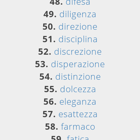
48.
difesa
49.
diligenza
50.
direzione
51.
disciplina
52.
discrezione
53.
disperazione
54.
distinzione
55.
dolcezza
56.
eleganza
57.
esattezza
58.
farmaco
59.
fatica