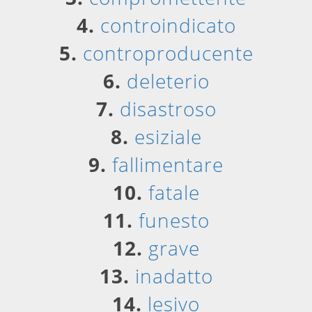
4.
controindicato
5.
controproducente
6.
deleterio
7.
disastroso
8.
esiziale
9.
fallimentare
10.
fatale
11.
funesto
12.
grave
13.
inadatto
14.
lesivo