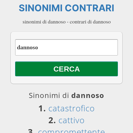
SINONIMI CONTRARI
sinonimi di dannoso - contrari di dannoso
Sinonimi di
dannoso
1.
catastrofico
2.
cattivo
3.
compromettente