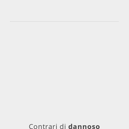
Contrari di
dannoso