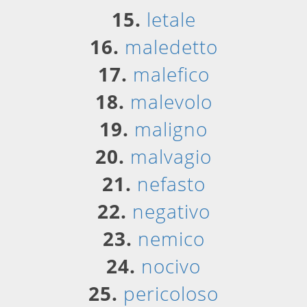
15.
letale
16.
maledetto
17.
malefico
18.
malevolo
19.
maligno
20.
malvagio
21.
nefasto
22.
negativo
23.
nemico
24.
nocivo
25.
pericoloso