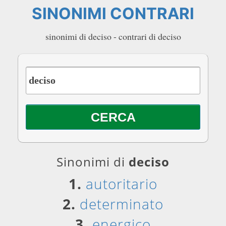
SINONIMI CONTRARI
sinonimi di deciso - contrari di deciso
Sinonimi di
deciso
1.
autoritario
2.
determinato
3.
energico