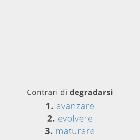
Contrari di
degradarsi
1.
avanzare
2.
evolvere
3.
maturare