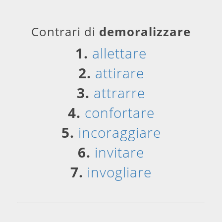
Contrari di
demoralizzare
1.
allettare
2.
attirare
3.
attrarre
4.
confortare
5.
incoraggiare
6.
invitare
7.
invogliare