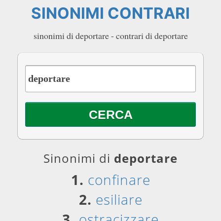
SINONIMI CONTRARI
sinonimi di deportare - contrari di deportare
Sinonimi di
deportare
1.
confinare
2.
esiliare
3.
ostracizzare