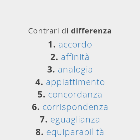
Contrari di
differenza
1.
accordo
2.
affinità
3.
analogia
4.
appiattimento
5.
concordanza
6.
corrispondenza
7.
eguaglianza
8.
equiparabilità