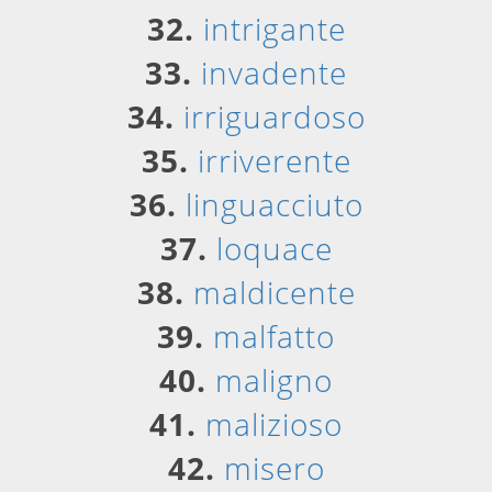
32.
intrigante
33.
invadente
34.
irriguardoso
35.
irriverente
36.
linguacciuto
37.
loquace
38.
maldicente
39.
malfatto
40.
maligno
41.
malizioso
42.
misero