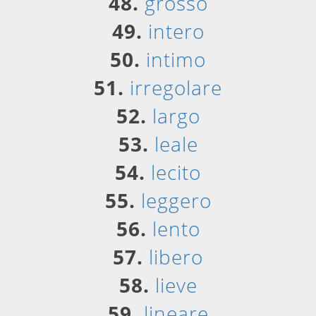
48.
grosso
49.
intero
50.
intimo
51.
irregolare
52.
largo
53.
leale
54.
lecito
55.
leggero
56.
lento
57.
libero
58.
lieve
59.
lineare