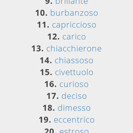
9.
brillante
10.
burbanzoso
11.
capriccioso
12.
carico
13.
chiacchierone
14.
chiassoso
15.
civettuolo
16.
curioso
17.
deciso
18.
dimesso
19.
eccentrico
20.
estroso