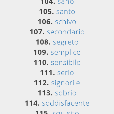
104.
sano
105.
santo
106.
schivo
107.
secondario
108.
segreto
109.
semplice
110.
sensibile
111.
serio
112.
signorile
113.
sobrio
114.
soddisfacente
115.
squisito