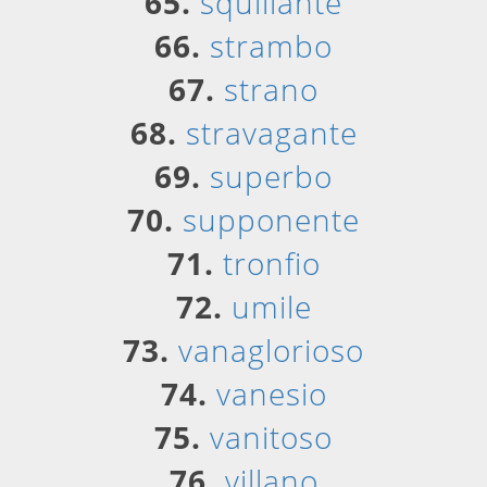
65.
squillante
66.
strambo
67.
strano
68.
stravagante
69.
superbo
70.
supponente
71.
tronfio
72.
umile
73.
vanaglorioso
74.
vanesio
75.
vanitoso
76.
villano