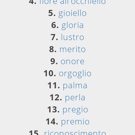
4.
fiore all'occhiello
5.
gioiello
6.
gloria
7.
lustro
8.
merito
9.
onore
10.
orgoglio
11.
palma
12.
perla
13.
pregio
14.
premio
15.
riconoscimento