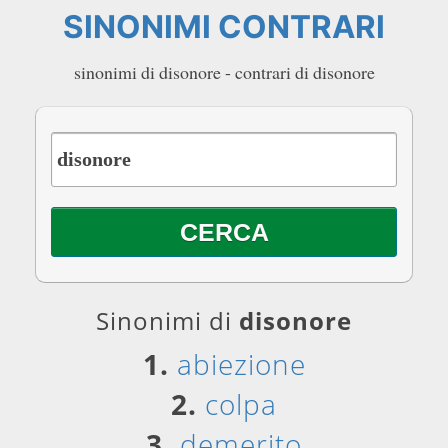
SINONIMI CONTRARI
sinonimi di disonore - contrari di disonore
Sinonimi di
disonore
1.
abiezione
2.
colpa
3.
demerito