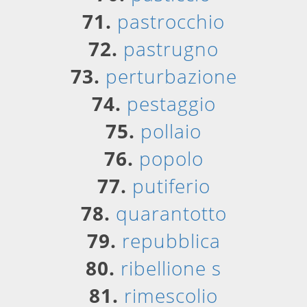
71.
pastrocchio
72.
pastrugno
73.
perturbazione
74.
pestaggio
75.
pollaio
76.
popolo
77.
putiferio
78.
quarantotto
79.
repubblica
80.
ribellione s
81.
rimescolio