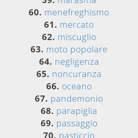
60.
menefreghismo
61.
mercato
62.
miscuglio
63.
moto popolare
64.
negligenza
65.
noncuranza
66.
oceano
67.
pandemonio
68.
parapiglia
69.
passaggio
70.
pasticcio