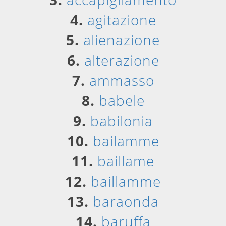
4.
agitazione
5.
alienazione
6.
alterazione
7.
ammasso
8.
babele
9.
babilonia
10.
bailamme
11.
baillame
12.
baillamme
13.
baraonda
14.
baruffa