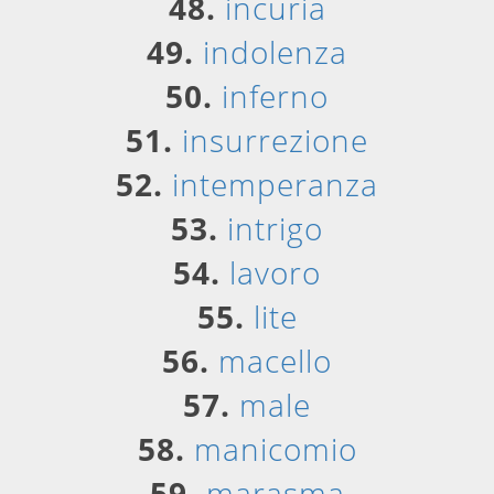
48.
incuria
49.
indolenza
50.
inferno
51.
insurrezione
52.
intemperanza
53.
intrigo
54.
lavoro
55.
lite
56.
macello
57.
male
58.
manicomio
59.
marasma