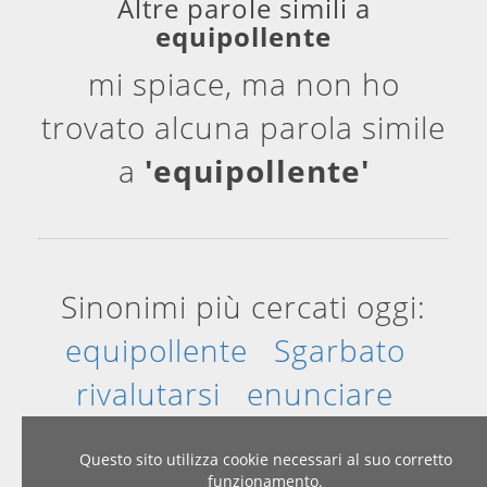
Altre parole simili a
equipollente
mi spiace, ma non ho
trovato alcuna parola simile
a
'equipollente'
Sinonimi più cercati oggi:
equipollente
Sgarbato
rivalutarsi
enunciare
Sonoro
mattina
Questo sito utilizza cookie necessari al suo corretto
funzionamento.