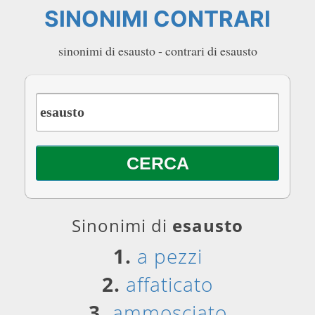
SINONIMI CONTRARI
sinonimi di esausto - contrari di esausto
Sinonimi di
esausto
1.
a pezzi
2.
affaticato
3.
ammosciato