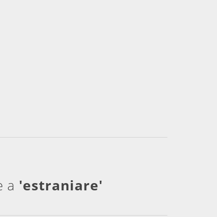
e a
'estraniare'