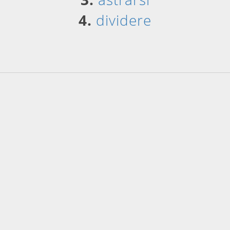
4.
dividere