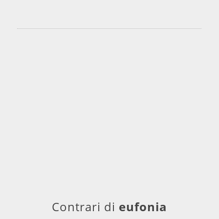
Contrari di
eufonia