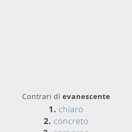
Contrari di
evanescente
1.
chiaro
2.
concreto