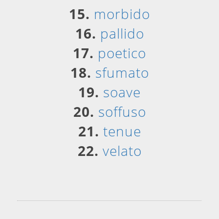
15.
morbido
16.
pallido
17.
poetico
18.
sfumato
19.
soave
20.
soffuso
21.
tenue
22.
velato