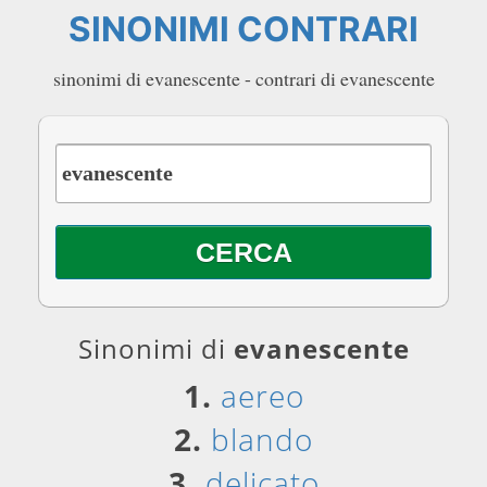
SINONIMI CONTRARI
sinonimi di evanescente - contrari di evanescente
Sinonimi di
evanescente
1.
aereo
2.
blando
3.
delicato